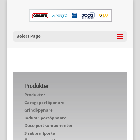
Select Page
Produkter
Produkter
Garageportöppnare
Grindöppnare
Industriportöppnare
Doco portkomponenter
Snabbrullportar