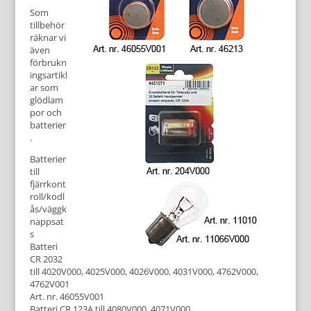
Som
tillbehör
räknar vi
även
förbrukn
ingsartikl
ar som
glödlam
por och
batterier
.
Batterier
till
fjärrkont
roll/kodl
ås/väggk
nappsat
s
Batteri
CR 2032
till 4020V000, 4025V000, 4026V000, 4031V000, 4762V000,
4762V001
Art. nr. 46055V001
Batteri CR 123A till 4080V000, 4071V000