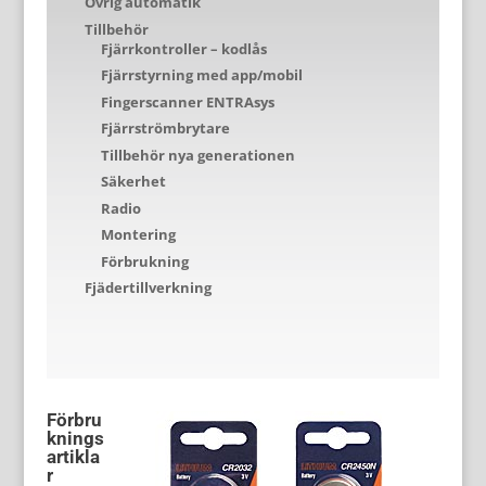
Övrig automatik
Tillbehör
Fjärrkontroller – kodlås
Fjärrstyrning med app/mobil
Fingerscanner ENTRAsys
Fjärrströmbrytare
Tillbehör nya generationen
Säkerhet
Radio
Montering
Förbrukning
Fjädertillverkning
Förbru
knings
artikla
r