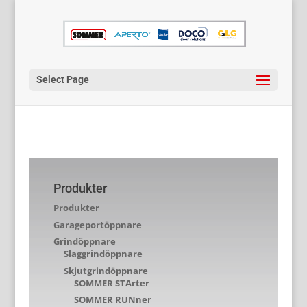
Select Page
Produkter
Produkter
Garageportöppnare
Grindöppnare
Slaggrindöppnare
Skjutgrindöppnare
SOMMER STArter
SOMMER RUNner