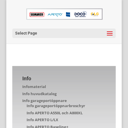
Select Page
Info
Infomaterial
Info huvudkatalog
Info garageportöppnare
Info garageportöppnarbroschyr
Info APERTO A550L och A800XL
Info APERTO L/LX
Info APERTO Baseline+