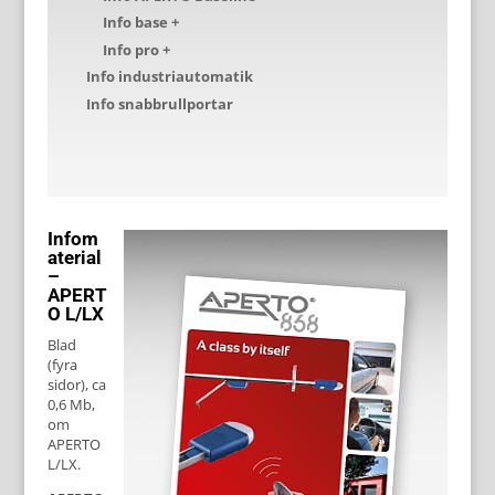
Info base +
Info pro +
Info industriautomatik
Info snabbrullportar
Infom
aterial
–
APERT
O L/LX
Blad
(fyra
sidor), ca
0,6 Mb,
om
APERTO
L/LX.