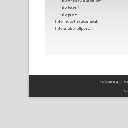
Info APERTO Baseline+
Info base +
Info pro +
Info industriautomatik
Info snabbrullportar
SOMMER APERTO
Co