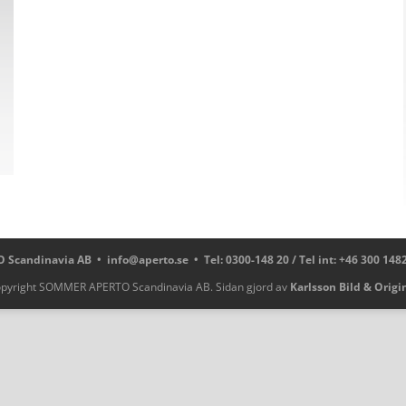
 Scandinavia AB •
info@aperto.se
• Tel: 0300-148 20 / Tel int: +46 300 148
pyright SOMMER APERTO Scandinavia AB. Sidan gjord av
Karlsson Bild & Origi