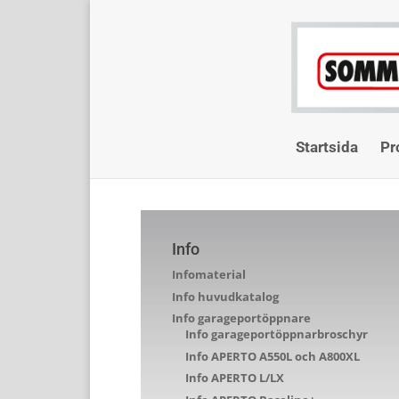
Startsida
Pr
Info
Infomaterial
Info huvudkatalog
Info garageportöppnare
Info garageportöppnarbroschyr
Info APERTO A550L och A800XL
Info APERTO L/LX