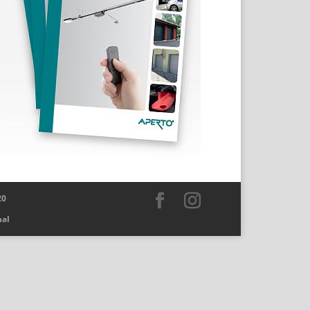
20
nal