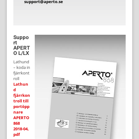
support@aperto.se
Suppo
rt
APERT
O L/LX
Lathund
– koda in
fjärrkont
roll
Lathun
d
fjärrkon
troll till
portöpp
nare
APERTO
868
2018-04,
pdf