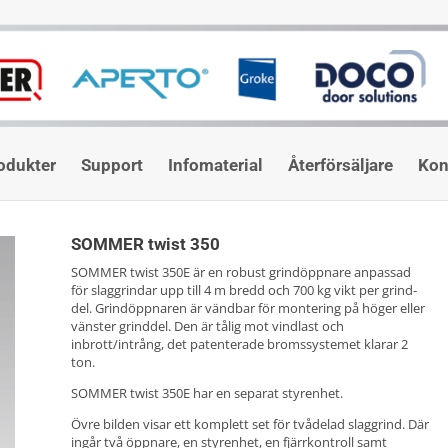
odukter
Support
Infomaterial
Återförsäljare
Kon
SOMMER twist 350
SOMMER twist 350E är en ro­bust grind­öppnare an­passad
för slag­grindar upp till 4 m bredd och 700 kg vikt per grind­
del. Grind­öppnaren är vänd­bar för mon­tering på höger eller
vän­ster grind­del. Den är tålig mot vindlast och
inbrott/intrång, det patenterade bromssystemet klarar 2
ton.
SOMMER twist 350E har en separat styr­enhet.
Övre bilden visar ett kom­plett set för två­delad slag­grind. Där
ingår två öppnare, en styr­enhet, en fjärr­kontroll samt