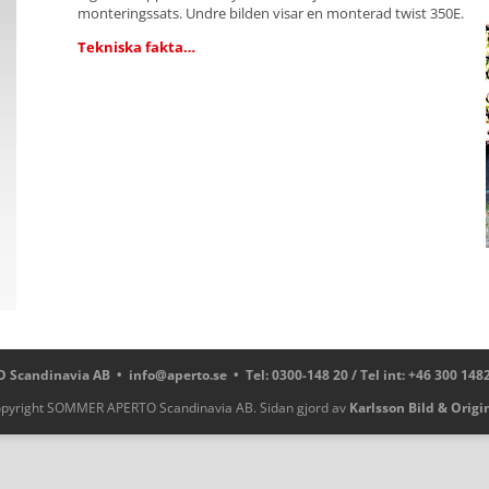
monterings­sats. Undre bilden visar en monterad twist 350E.
Tekniska fakta…
 Scandinavia AB •
info@aperto.se
• Tel: 0300-148 20 / Tel int: +46 300 148
pyright SOMMER APERTO Scandinavia AB. Sidan gjord av
Karlsson Bild & Origi