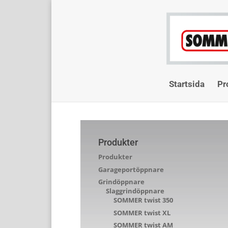
Startsida
Pr
Produkter
Produkter
Garageportöppnare
Grindöppnare
Slaggrindöppnare
SOMMER twist 350
SOMMER twist XL
SOMMER twist AM