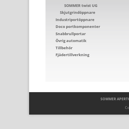
SOMMER twist UG
Skjutgrindöppnare
Industriportöppnare
Doco portkomponenter
Snabbrullportar
Övrig automatik
Tillbehör
Fjädertillverkning
SOMMER APERTO
Co