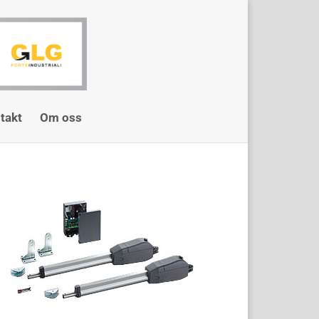
takt
Om oss