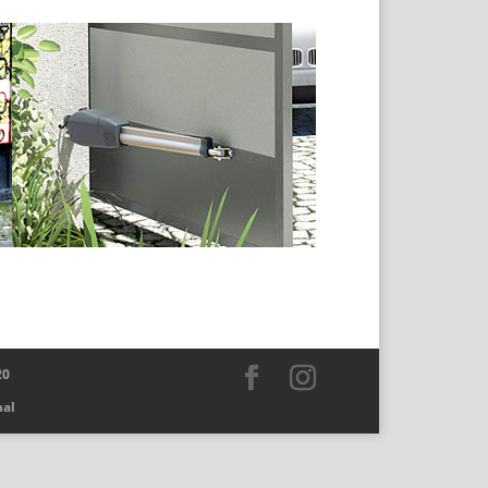
20
nal