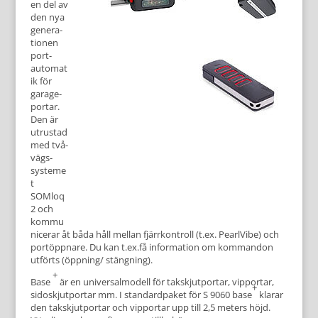
en del av
den nya
genera­
tionen
port­
automat
ik för
garage­
portar.
Den är
utrustad
med två­
vägs­
systeme
t
SOMloq
2 och
kommu
nicerar åt båda håll mellan fjärr­kontroll (t.ex. PearlVibe) och
port­öppnare. Du kan t.ex.få in­formation om kommandon
utförts (öpp­ning/ stängning).
+
Base
är en universal­modell för tak­skjut­portar, vipportar,
+
sido­­skjut­portar mm. I standard­paket för S 9060 base
klarar
den tak­skjut­portar och vipportar upp till 2,5 meters höjd.