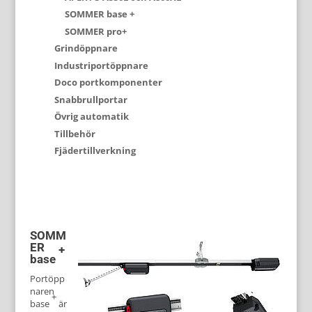
SOMMER base +
SOMMER pro+
Grindöppnare
Industriportöppnare
Doco portkomponenter
Snabbrullportar
Övrig automatik
Tillbehör
Fjädertillverkning
SOMM
ER
+
base
Portöpp
naren
+
base
är